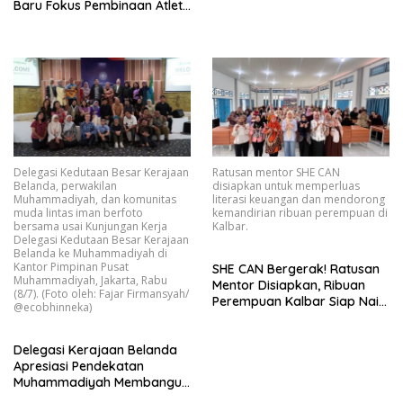
Baru Fokus Pembinaan Atlet
dan Persiapan Porprov
Mendatang
Delegasi Kedutaan Besar Kerajaan
Ratusan mentor SHE CAN
Belanda, perwakilan
disiapkan untuk memperluas
Muhammadiyah, dan komunitas
literasi keuangan dan mendorong
muda lintas iman berfoto
kemandirian ribuan perempuan di
bersama usai Kunjungan Kerja
Kalbar.
Delegasi Kedutaan Besar Kerajaan
Belanda ke Muhammadiyah di
Kantor Pimpinan Pusat
SHE CAN Bergerak! Ratusan
Muhammadiyah, Jakarta, Rabu
Mentor Disiapkan, Ribuan
(8/7). (Foto oleh: Fajar Firmansyah/
Perempuan Kalbar Siap Naik
@ecobhinneka)
Kelas Lewat Literasi
Keuangan
Delegasi Kerajaan Belanda
Apresiasi Pendekatan
Muhammadiyah Membangun
Perdamaian melalui Aksi