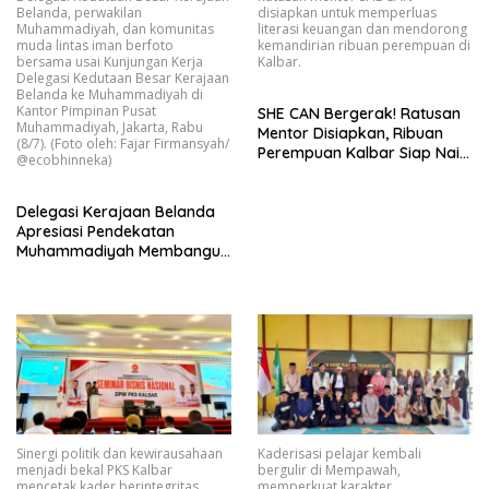
Belanda, perwakilan
disiapkan untuk memperluas
Muhammadiyah, dan komunitas
literasi keuangan dan mendorong
muda lintas iman berfoto
kemandirian ribuan perempuan di
bersama usai Kunjungan Kerja
Kalbar.
Delegasi Kedutaan Besar Kerajaan
Belanda ke Muhammadiyah di
Kantor Pimpinan Pusat
SHE CAN Bergerak! Ratusan
Muhammadiyah, Jakarta, Rabu
Mentor Disiapkan, Ribuan
(8/7). (Foto oleh: Fajar Firmansyah/
Perempuan Kalbar Siap Naik
@ecobhinneka)
Kelas Lewat Literasi
Keuangan
Delegasi Kerajaan Belanda
Apresiasi Pendekatan
Muhammadiyah Membangun
Perdamaian melalui Aksi
Lingkungan Lintas Iman
Sinergi politik dan kewirausahaan
Kaderisasi pelajar kembali
menjadi bekal PKS Kalbar
bergulir di Mempawah,
mencetak kader berintegritas,
memperkuat karakter,