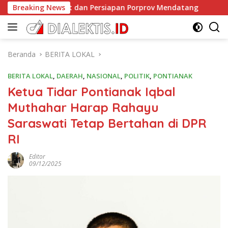
Langsung
aan Atlet dan Persiapan Porprov Mendatang
Breaking News
Ketika P
ke
konten
Beranda
BERITA LOKAL
BERITA LOKAL
,
DAERAH
,
NASIONAL
,
POLITIK
,
PONTIANAK
Ketua Tidar Pontianak Iqbal
Muthahar Harap Rahayu
Saraswati Tetap Bertahan di DPR
RI
Editor
09/12/2025