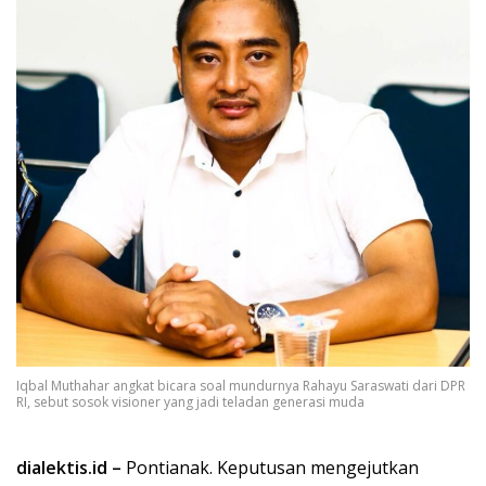
Iqbal Muthahar angkat bicara soal mundurnya Rahayu Saraswati dari DPR
RI, sebut sosok visioner yang jadi teladan generasi muda
dialektis.id –
Pontianak. Keputusan mengejutkan