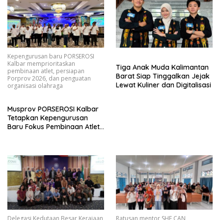
Kepengurusan baru PORSEROSI
Kalbar memprioritaskan
Tiga Anak Muda Kalimantan
pembinaan atlet, persiapan
Barat Siap Tinggalkan Jejak
Porprov 2026, dan penguatan
Lewat Kuliner dan Digitalisasi
organisasi olahraga
Musprov PORSEROSI Kalbar
Tetapkan Kepengurusan
Baru Fokus Pembinaan Atlet
dan Persiapan Porprov
Mendatang
Delegasi Kedutaan Besar Kerajaan
Ratusan mentor SHE CAN