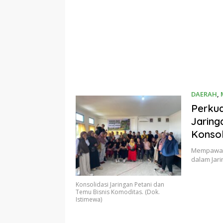
DAERAH
,
Perkua
Jarin
Konsol
Mempawah
dalam Jar
Konsolidasi Jaringan Petani dan
Temu Bisnis Komoditas. (Dok.
Istimewa)