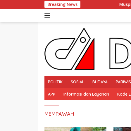
Langsung
Breaking News
Musprov PORSEROSI Kalb
ke
konten
POLITIK
SOSIAL
BUDAYA
PARIWI
APP
Informasi dan Layanan
Kode E
MEMPAWAH