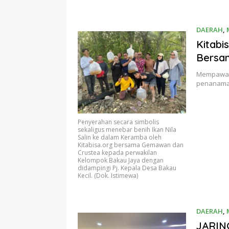
DAERAH
,
Kitabi
Bersa
Mempawah 
penanaman
Penyerahan secara simbolis
sekaligus menebar benih Ikan Nila
Salin ke dalam Keramba oleh
Kitabisa.org bersama Gemawan dan
Crustea kepada perwakilan
Kelompok Bakau Jaya dengan
didampingi Pj. Kepala Desa Bakau
Kecil. (Dok. Istimewa)
DAERAH
,
JARIN