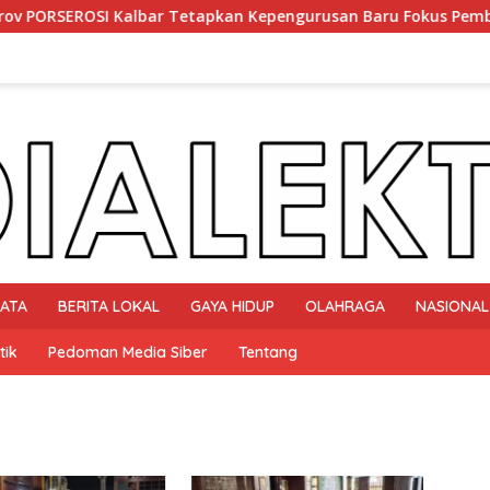
ar Tetapkan Kepengurusan Baru Fokus Pembinaan Atlet dan Pe
SATA
BERITA LOKAL
GAYA HIDUP
OLAHRAGA
NASIONAL
tik
Pedoman Media Siber
Tentang