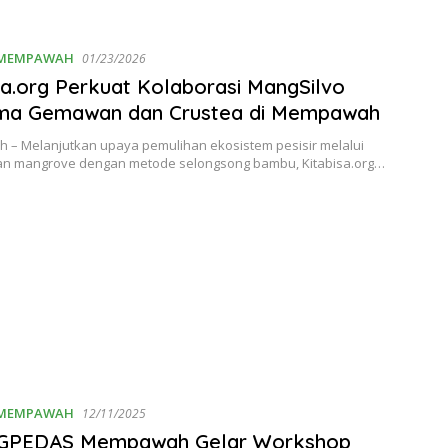
MEMPAWAH
01/23/2026
sa.org Perkuat Kolaborasi MangSilvo
ma Gemawan dan Crustea di Mempawah
– Melanjutkan upaya pemulihan ekosistem pesisir melalui
 mangrove dengan metode selongsong bambu, Kitabisa.org…
MEMPAWAH
12/11/2025
GPEDAS Mempawah Gelar Workshop