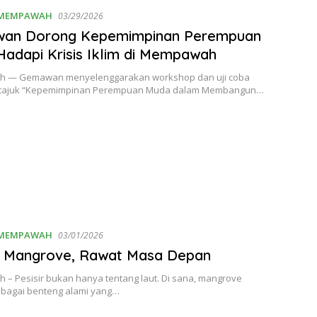
MEMPAWAH
03/29/2026
an Dorong Kepemimpinan Perempuan
adapi Krisis Iklim di Mempawah
 — Gemawan menyelenggarakan workshop dan uji coba
rtajuk “Kepemimpinan Perempuan Muda dalam Membangun…
MEMPAWAH
03/01/2026
 Mangrove, Rawat Masa Depan
– Pesisir bukan hanya tentang laut. Di sana, mangrove
bagai benteng alami yang…