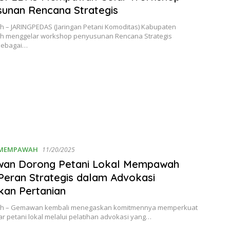
unan Rencana Strategis
– JARINGPEDAS (Jaringan Petani Komoditas) Kabupaten
menggelar workshop penyusunan Rencana Strategis
 sebagai…
MEMPAWAH
11/20/2025
an Dorong Petani Lokal Mempawah
Peran Strategis dalam Advokasi
kan Pertanian
 – Gemawan kembali menegaskan komitmennya memperkuat
ar petani lokal melalui pelatihan advokasi yang…