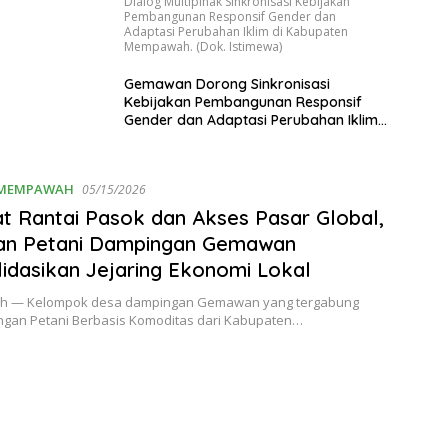
Dialog Multipihak Sinkronisasi Kebijakan
Pembangunan Responsif Gender dan
Adaptasi Perubahan Iklim di Kabupaten
Mempawah. (Dok. Istimewa)
Gemawan Dorong Sinkronisasi
Kebijakan Pembangunan Responsif
Gender dan Adaptasi Perubahan Iklim
di Kabupaten Mempawah
MEMPAWAH
05/15/2026
t Rantai Pasok dan Akses Pasar Global,
gan Petani Dampingan Gemawan
idasikan Jejaring Ekonomi Lokal
 — Kelompok desa dampingan Gemawan yang tergabung
ingan Petani Berbasis Komoditas dari Kabupaten…