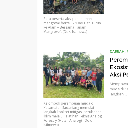
Para peserta aksi penanaman
mangrove bertajuk “Dari Hati Turun
ke Alam – Bersama Tanam
Mangrove”. (Dok. Istimewa)
DAERAH
,
Perem
Ekosis
Aksi P
Mempawah
muda di 
langkah…
Kelompok perempuan muda di
Kecamatan Sadaniang memulai
langkah konkret mitigasi perubahan
iklim melaluiPelatihan Teknis Analog
Forestry (Hutan Analog). (Dok.
Istimewa)