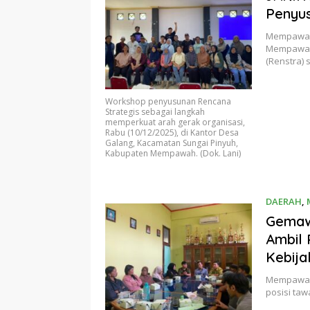
Penyus
Mempawah 
Mempawah 
(Renstra)
Workshop penyusunan Rencana
Strategis sebagai langkah
memperkuat arah gerak organisasi,
Rabu (10/12/2025), di Kantor Desa
Galang, Kacamatan Sungai Pinyuh,
Kabupaten Mempawah. (Dok. Lani)
DAERAH
,
Gemaw
Ambil 
Kebija
Mempawah
posisi taw