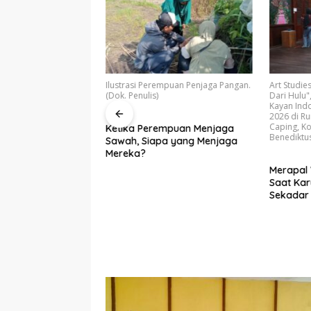
 baru PORSEROSI
Ilustrasi Perempuan Penjaga Pangan.
Art Studies
oritaskan pembinaan
(Dok. Penulis)
Dari Hulu"
an Porprov 2026, dan
Kayan Indo
anisasi olahraga
2026 di R
Caping, Ko
Ketika Perempuan Menjaga
Benediktus
Sawah, Siapa yang Menjaga
RSEROSI Kalbar
Mereka?
epengurusan Baru
Merapal 
naan Atlet dan
Saat Kar
Porprov Mendatang
Sekadar 