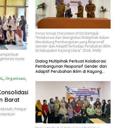
Focus Group Discussion (FGD) bertajuk
“Kolaborasi dan Sinergisitas Multipihak dalam
Mendukung Pembangunan yang Responsif
Gender dan Adaptif terhadap Perubahan Iklim
di Kabupaten Kayong Utara”. (Dok. Welli)
 memperkuat
 generasi muda
Dialog Multipihak Perkuat Kolaborasi
Pembangunan Responsif Gender dan
Adaptif Perubahan Iklim di Kayong
Utara
AL
,
Organisasi
,
onsolidasi
n Barat
ekolah, Pelajar
momentum