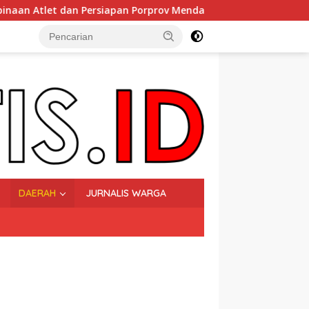
rsiapan Porprov Mendatang
Ketika Perempuan Menjag
DAERAH
JURNALIS WARGA