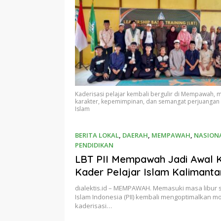
Kaderisasi pelajar kembali bergulir di Mempawah,
karakter, kepemimpinan, dan semangat perjuangan
Islam
BERITA LOKAL
,
DAERAH
,
MEMPAWAH
,
NASION
PENDIDIKAN
07/03/2026
LBT PII Mempawah Jadi Awal K
Kader Pelajar Islam Kalimanta
dialektis.id – MEMPAWAH. Memasuki masa libur s
Islam Indonesia (PII) kembali mengoptimalkan 
kaderisasi…