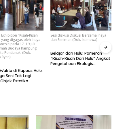
 Exhibition "Kisah-Kisah
Sesi diskusi Diskusi Bersama Inaya
, yang digagas oleh Inaya
dan Seniman (Dok. Istimewa)
Tiga
nesia pada 17–19 Juli
Barat
umah Budaya Kampung
Lewat
ta Pontianak. (Dok.
Belajar dari Hulu: Pameran
 Ryan)
“Kisah-Kisah Dari Hulu” Angkat
Pengetahuan Ekologis
Masyarakat Adat Kapuas Hulu
Waktu di Kapuas Hulu:
di Tengah Ancaman Ekspansi
ya Seni Tak Lagi
Lahan
Objek Estetika