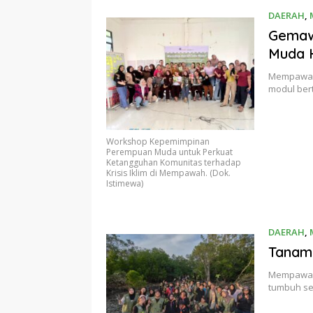
DAERAH
,
Gemaw
Muda H
Mempawah
modul be
Workshop Kepemimpinan
Perempuan Muda untuk Perkuat
Ketangguhan Komunitas terhadap
Krisis Iklim di Mempawah. (Dok.
Istimewa)
DAERAH
,
Tanam
Mempawah 
tumbuh se