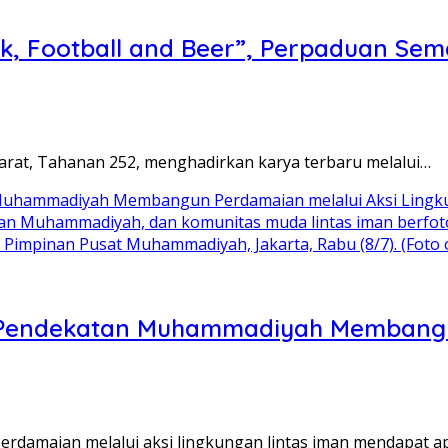
nk, Football and Beer”, Perpaduan Se
arat, Tahanan 252, menghadirkan karya terbaru melalui…
lan Muhammadiyah, dan komunitas muda lintas iman berfot
Pimpinan Pusat Muhammadiyah, Jakarta, Rabu (8/7). (Foto 
si Pendekatan Muhammadiyah Membangu
amaian melalui aksi lingkungan lintas iman mendapat apr