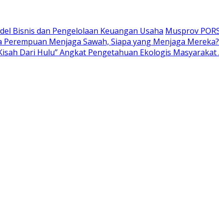
el Bisnis dan Pengelolaan Keuangan Usaha
Musprov PORS
a Perempuan Menjaga Sawah, Siapa yang Menjaga Mereka?
h-Kisah Dari Hulu” Angkat Pengetahuan Ekologis Masyaraka