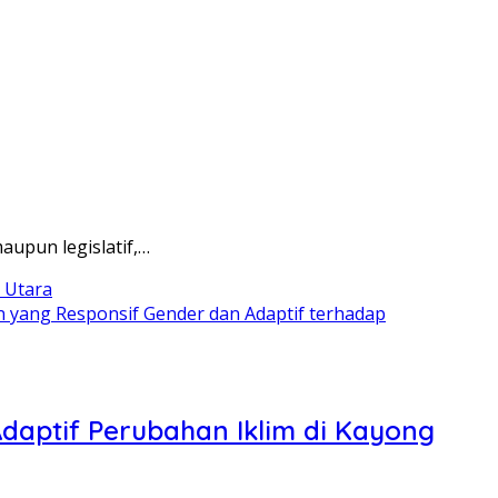
aupun legislatif,…
 yang Responsif Gender dan Adaptif terhadap
daptif Perubahan Iklim di Kayong