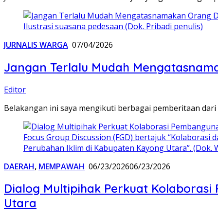
Ilustrasi suasana pedesaan (Dok. Pribadi penulis)
JURNALIS WARGA
07/04/2026
Jangan Terlalu Mudah Mengatasnam
Editor
Belakangan ini saya mengikuti berbagai pemberitaan dari
Focus Group Discussion (FGD) bertajuk “Kolaborasi
Perubahan Iklim di Kabupaten Kayong Utara”. (Dok. W
DAERAH
,
MEMPAWAH
06/23/2026
06/23/2026
Dialog Multipihak Perkuat Kolaboras
Utara