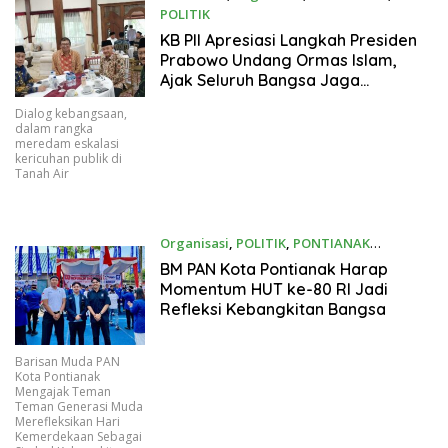
POLITIK
08/30/2025
KB PII Apresiasi Langkah Presiden
Prabowo Undang Ormas Islam,
Ajak Seluruh Bangsa Jaga
Kedamaian
Dialog kebangsaan,
dalam rangka
meredam eskalasi
kericuhan publik di
Tanah Air
Organisasi
,
POLITIK
,
PONTIANAK
08/17/2025
BM PAN Kota Pontianak Harap
Momentum HUT ke-80 RI Jadi
Refleksi Kebangkitan Bangsa
Barisan Muda PAN
Kota Pontianak
Mengajak Teman
Teman Generasi Muda
Merefleksikan Hari
Kemerdekaan Sebagai