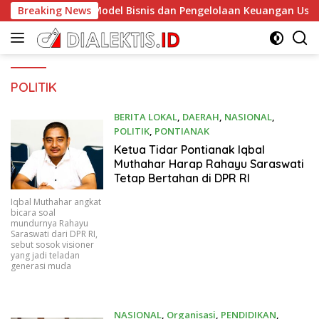
Langsung
uat Kapasitas Model Bisnis dan Pengelolaan Keuangan Usaha
Breaking News
ke
konten
POLITIK
BERITA LOKAL
,
DAERAH
,
NASIONAL
,
POLITIK
,
PONTIANAK
09/12/2025
Ketua Tidar Pontianak Iqbal
Muthahar Harap Rahayu Saraswati
Tetap Bertahan di DPR RI
Iqbal Muthahar angkat
bicara soal
mundurnya Rahayu
Saraswati dari DPR RI,
sebut sosok visioner
yang jadi teladan
generasi muda
NASIONAL
,
Organisasi
,
PENDIDIKAN
,