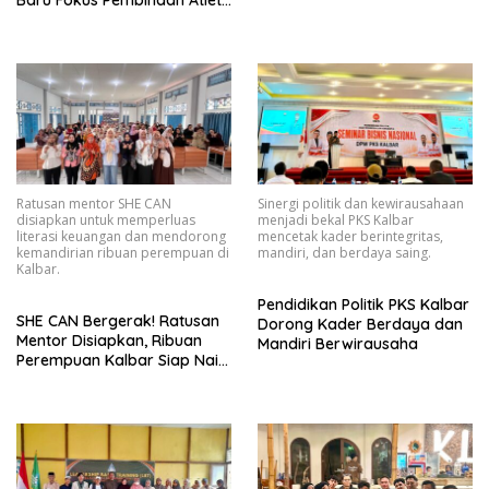
Baru Fokus Pembinaan Atlet
dan Persiapan Porprov
Mendatang
Ratusan mentor SHE CAN
Sinergi politik dan kewirausahaan
disiapkan untuk memperluas
menjadi bekal PKS Kalbar
literasi keuangan dan mendorong
mencetak kader berintegritas,
kemandirian ribuan perempuan di
mandiri, dan berdaya saing.
Kalbar.
Pendidikan Politik PKS Kalbar
SHE CAN Bergerak! Ratusan
Dorong Kader Berdaya dan
Mentor Disiapkan, Ribuan
Mandiri Berwirausaha
Perempuan Kalbar Siap Naik
Kelas Lewat Literasi
Keuangan