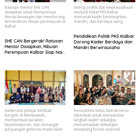
Ratusan mentor SHE CAN
Sinergi politik dan kewirausahaan
disiapkan untuk memperluas
menjadi bekal PKS Kalbar
literasi keuangan dan mendorong
mencetak kader berintegritas,
kemandirian ribuan perempuan di
mandiri, dan berdaya saing.
Kalbar.
Pendidikan Politik PKS Kalbar
SHE CAN Bergerak! Ratusan
Dorong Kader Berdaya dan
Mentor Disiapkan, Ribuan
Mandiri Berwirausaha
Perempuan Kalbar Siap Naik
Kelas Lewat Literasi
Keuangan
Kaderisasi pelajar kembali
Konsolidasi lintas daerah terus
bergulir di Mempawah,
diperkuat untuk menyatukan
memperkuat karakter,
langkah kader sekaligus
kepemimpinan, dan semangat
memantapkan dukungan
perjuangan generasi muda Islam
menjelang forum nasional