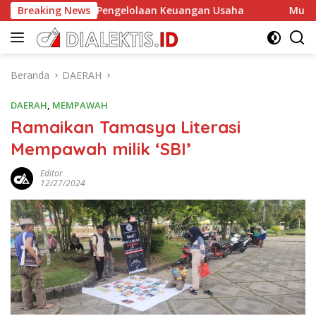
Langsung
Bisnis dan Pengelolaan Keuangan Usaha
Breaking News
Musprov PORSE
ke
konten
Beranda
DAERAH
DAERAH
,
MEMPAWAH
Ramaikan Tamasya Literasi
Mempawah milik ‘SBI’
Editor
12/27/2024