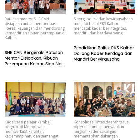
Ratusan mentor SHE CAN
Sinergi politik dan kewirausahaan
disiapkan untuk memperluas
menjadi bekal PKS Kalbar
literasi keuangan dan mendorong
mencetak kader berintegritas,
kemandirian ribuan perempuan di
mandiri, dan berdaya saing.
Kalbar.
Pendidikan Politik PKS Kalbar
SHE CAN Bergerak! Ratusan
Dorong Kader Berdaya dan
Mentor Disiapkan, Ribuan
Mandiri Berwirausaha
Perempuan Kalbar Siap Naik
Kelas Lewat Literasi
Keuangan
Kaderisasi pelajar kembali
Konsolidasi lintas daerah terus
bergulir di Mempawah,
diperkuat untuk menyatukan
memperkuat karakter,
langkah kader sekaligus
kepemimpinan, dan semangat
memantapkan dukungan