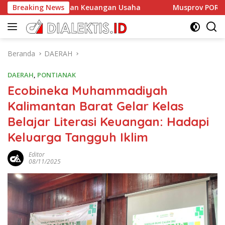
Langsung
engelolaan Keuangan Usaha
Breaking News
Musprov PORSEROSI Kalbar 
ke
konten
Beranda
DAERAH
DAERAH
,
PONTIANAK
Ecobineka Muhammadiyah
Kalimantan Barat Gelar Kelas
Belajar Literasi Keuangan: Hadapi
Keluarga Tangguh Iklim
Editor
08/11/2025