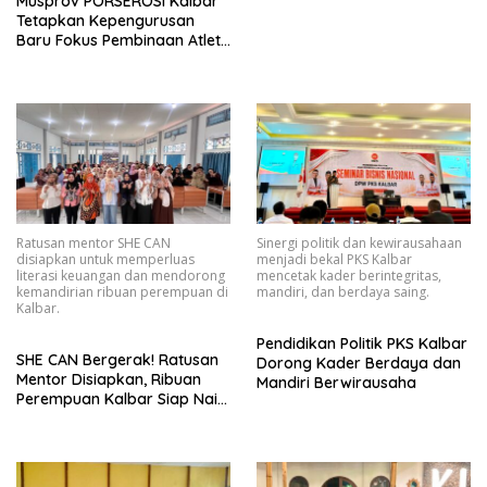
Musprov PORSEROSI Kalbar
Tetapkan Kepengurusan
Baru Fokus Pembinaan Atlet
dan Persiapan Porprov
Mendatang
Ratusan mentor SHE CAN
Sinergi politik dan kewirausahaan
disiapkan untuk memperluas
menjadi bekal PKS Kalbar
literasi keuangan dan mendorong
mencetak kader berintegritas,
kemandirian ribuan perempuan di
mandiri, dan berdaya saing.
Kalbar.
Pendidikan Politik PKS Kalbar
SHE CAN Bergerak! Ratusan
Dorong Kader Berdaya dan
Mentor Disiapkan, Ribuan
Mandiri Berwirausaha
Perempuan Kalbar Siap Naik
Kelas Lewat Literasi
Keuangan