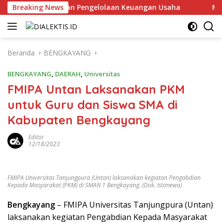
Langsung
odel Bisnis dan Pengelolaan Keuangan Usaha
Breaking News
Musprov
ke
konten
Beranda
BENGKAYANG
BENGKAYANG
,
DAERAH
,
Universitas
FMIPA Untan Laksanakan PKM
untuk Guru dan Siswa SMA di
Kabupaten Bengkayang
Editor
12/18/2023
FMIPA Universitas Tanjungpura (Untan) laksanakan kegiatan Pengabdian
Kepada Masyarakat (PKM) di SMAN 1 Bengkayang. (Dok. Istimewa)
Bengkayang
– FMIPA Universitas Tanjungpura (Untan)
laksanakan kegiatan Pengabdian Kepada Masyarakat