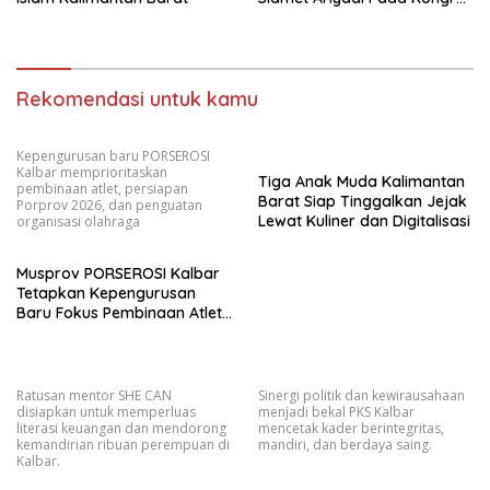
VII Mendatang
Rekomendasi untuk kamu
Kepengurusan baru PORSEROSI
Kalbar memprioritaskan
Tiga Anak Muda Kalimantan
pembinaan atlet, persiapan
Barat Siap Tinggalkan Jejak
Porprov 2026, dan penguatan
Lewat Kuliner dan Digitalisasi
organisasi olahraga
Musprov PORSEROSI Kalbar
Tetapkan Kepengurusan
Baru Fokus Pembinaan Atlet
dan Persiapan Porprov
Mendatang
Ratusan mentor SHE CAN
Sinergi politik dan kewirausahaan
disiapkan untuk memperluas
menjadi bekal PKS Kalbar
literasi keuangan dan mendorong
mencetak kader berintegritas,
kemandirian ribuan perempuan di
mandiri, dan berdaya saing.
Kalbar.