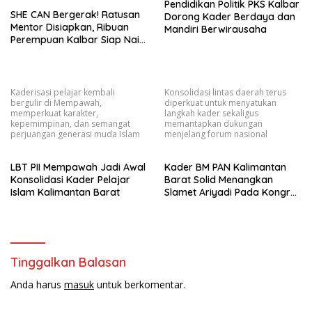
Pendidikan Politik PKS Kalbar
SHE CAN Bergerak! Ratusan
Dorong Kader Berdaya dan
Mentor Disiapkan, Ribuan
Mandiri Berwirausaha
Perempuan Kalbar Siap Naik
Kelas Lewat Literasi
Keuangan
Kaderisasi pelajar kembali
Konsolidasi lintas daerah terus
bergulir di Mempawah,
diperkuat untuk menyatukan
memperkuat karakter,
langkah kader sekaligus
kepemimpinan, dan semangat
memantapkan dukungan
perjuangan generasi muda Islam
menjelang forum nasional
LBT PII Mempawah Jadi Awal
Kader BM PAN Kalimantan
Konsolidasi Kader Pelajar
Barat Solid Menangkan
Islam Kalimantan Barat
Slamet Ariyadi Pada Kongres
VII Mendatang
Tinggalkan Balasan
Anda harus
masuk
untuk berkomentar.