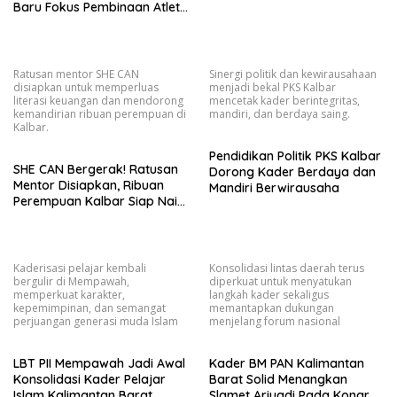
Baru Fokus Pembinaan Atlet
dan Persiapan Porprov
Mendatang
Ratusan mentor SHE CAN
Sinergi politik dan kewirausahaan
disiapkan untuk memperluas
menjadi bekal PKS Kalbar
literasi keuangan dan mendorong
mencetak kader berintegritas,
kemandirian ribuan perempuan di
mandiri, dan berdaya saing.
Kalbar.
Pendidikan Politik PKS Kalbar
SHE CAN Bergerak! Ratusan
Dorong Kader Berdaya dan
Mentor Disiapkan, Ribuan
Mandiri Berwirausaha
Perempuan Kalbar Siap Naik
Kelas Lewat Literasi
Keuangan
Kaderisasi pelajar kembali
Konsolidasi lintas daerah terus
bergulir di Mempawah,
diperkuat untuk menyatukan
memperkuat karakter,
langkah kader sekaligus
kepemimpinan, dan semangat
memantapkan dukungan
perjuangan generasi muda Islam
menjelang forum nasional
LBT PII Mempawah Jadi Awal
Kader BM PAN Kalimantan
Konsolidasi Kader Pelajar
Barat Solid Menangkan
Islam Kalimantan Barat
Slamet Ariyadi Pada Kongres