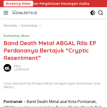
Langsung
 Model Bisnis dan Pengelolaan Keuangan Usaha
Breaking News
Muspro
ke
konten
Beranda
Komunitas
Komunitas
,
Music
Band Death Metal ABGAL Rilis EP
Perdananya Bertajuk “Cryptic
Resentment”
Editor
12/09/2024
Cover Extended Play Perdana ABGAL bertajuk Cryptic Resentment. (Dok.
ABGAL)
Pontianak
– Band Death Metal asal Kota Pontianak,