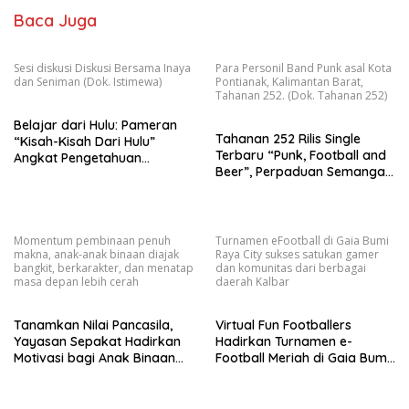
Baca Juga
Sesi diskusi Diskusi Bersama Inaya
Para Personil Band Punk asal Kota
dan Seniman (Dok. Istimewa)
Pontianak, Kalimantan Barat,
Tahanan 252. (Dok. Tahanan 252)
Belajar dari Hulu: Pameran
Tahanan 252 Rilis Single
“Kisah-Kisah Dari Hulu”
Terbaru “Punk, Football and
Angkat Pengetahuan
Beer”, Perpaduan Semangat
Ekologis Masyarakat Adat
Punk, Sepak Bola, dan
Kapuas Hulu di Tengah
Kolektivitas
Ancaman Ekspansi Lahan
Momentum pembinaan penuh
Turnamen eFootball di Gaia Bumi
makna, anak-anak binaan diajak
Raya City sukses satukan gamer
bangkit, berkarakter, dan menatap
dan komunitas dari berbagai
masa depan lebih cerah
daerah Kalbar
Tanamkan Nilai Pancasila,
Virtual Fun Footballers
Yayasan Sepakat Hadirkan
Hadirkan Turnamen e-
Motivasi bagi Anak Binaan
Football Meriah di Gaia Bumi
LPKA
Raya City