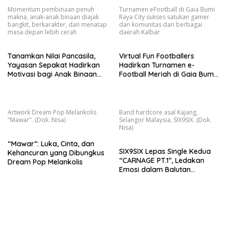
Momentum pembinaan penuh
Turnamen eFootball di Gaia Bumi
makna, anak-anak binaan diajak
Raya City sukses satukan gamer
bangkit, berkarakter, dan menatap
dan komunitas dari berbagai
masa depan lebih cerah
daerah Kalbar
Tanamkan Nilai Pancasila,
Virtual Fun Footballers
Yayasan Sepakat Hadirkan
Hadirkan Turnamen e-
Motivasi bagi Anak Binaan
Football Meriah di Gaia Bumi
LPKA
Raya City
Artwork Dream Pop Melankolis
Band hardcore asal Kajang,
"Mawar". (Dok. Nisa)
Selangor Malaysia, SIX9SIX. (Dok.
Nisa)
“Mawar”: Luka, Cinta, dan
SIX9SIX Lepas Single Kedua
Kehancuran yang Dibungkus
“CARNAGE PT.1”, Ledakan
Dream Pop Melankolis
Emosi dalam Balutan
Beatdown Modern