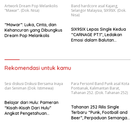
Artwork Dream Pop Melankolis
Band hardcore asal Kajang,
"Mawar". (Dok. Nisa)
Selangor Malaysia, SIX9SIX. (Dok.
Nisa)
“Mawar”: Luka, Cinta, dan
SIX9SIX Lepas Single Kedua
Kehancuran yang Dibungkus
“CARNAGE PT.1”, Ledakan
Dream Pop Melankolis
Emosi dalam Balutan
Beatdown Modern
Rekomendasi untuk kamu
Sesi diskusi Diskusi Bersama Inaya
Para Personil Band Punk asal Kota
dan Seniman (Dok. Istimewa)
Pontianak, Kalimantan Barat,
Tahanan 252. (Dok. Tahanan 252)
Belajar dari Hulu: Pameran
Tahanan 252 Rilis Single
“Kisah-Kisah Dari Hulu”
Terbaru “Punk, Football and
Angkat Pengetahuan
Beer”, Perpaduan Semangat
Ekologis Masyarakat Adat
Punk, Sepak Bola, dan
Kapuas Hulu di Tengah
Kolektivitas
Ancaman Ekspansi Lahan