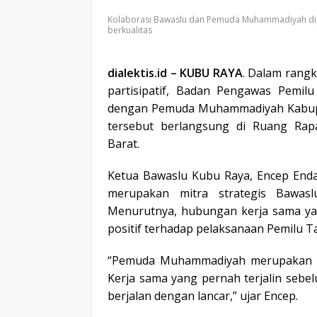
Kolaborasi Bawaslu dan Pemuda Muhammadiyah di
berkualitas
dialektis.id – KUBU RAYA
. Dalam rang
partisipatif, Badan Pengawas Pemil
dengan Pemuda Muhammadiyah Kabupat
tersebut berlangsung di Ruang Ra
Barat.
Ketua Bawaslu Kubu Raya, Encep E
merupakan mitra strategis Bawasl
Menurutnya, hubungan kerja sama ya
positif terhadap pelaksanaan Pemilu T
“Pemuda Muhammadiyah merupakan mi
Kerja sama yang pernah terjalin seb
berjalan dengan lancar,” ujar Encep.