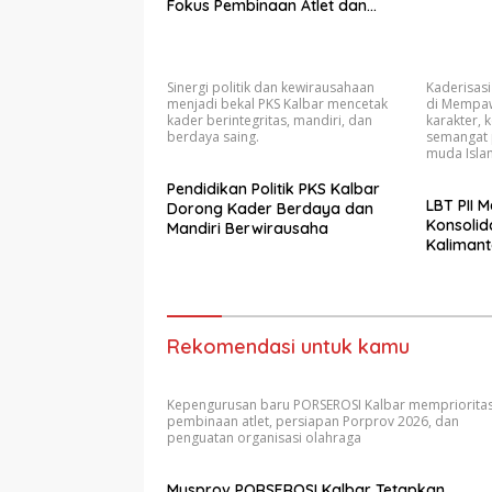
Fokus Pembinaan Atlet dan
Persiapan Porprov Mendatang
Sinergi politik dan kewirausahaan
Kaderisasi
menjadi bekal PKS Kalbar mencetak
di Mempa
kader berintegritas, mandiri, dan
karakter,
berdaya saing.
semangat 
muda Isla
Pendidikan Politik PKS Kalbar
LBT PII 
Dorong Kader Berdaya dan
Konsolid
Mandiri Berwirausaha
Kalimant
Rekomendasi untuk kamu
Kepengurusan baru PORSEROSI Kalbar mempriorita
pembinaan atlet, persiapan Porprov 2026, dan
penguatan organisasi olahraga
Musprov PORSEROSI Kalbar Tetapkan