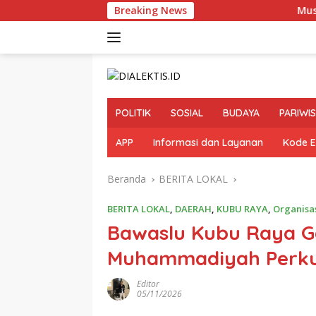
Langsung
Breaking News
Musprov PORSEROS
ke
konten
POLITIK
SOSIAL
BUDAYA
PARIWI
APP
Informasi dan Layanan
Kode E
Beranda
BERITA LOKAL
BERITA LOKAL
,
DAERAH
,
KUBU RAYA
,
Organisa
Bawaslu Kubu Raya 
Muhammadiyah Perkua
Editor
05/11/2026