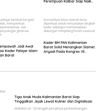
Perempuan Kalbar Siap Naik
Kelas Lewat Literasi Keuangan
 pelajar kembali bergulir
Konsolidasi lintas daerah terus
wah, memperkuat
diperkuat untuk menyatukan langkah
 kepemimpinan, dan
kader sekaligus memantapkan
perjuangan generasi
dukungan menjelang forum nasional
m
Kader BM PAN Kalimantan
Mempawah Jadi Awal
Barat Solid Menangkan Slamet
asi Kader Pelajar Islam
Ariyadi Pada Kongres VII
an Barat
Mendatang
skan
Tiga Anak Muda Kalimantan Barat Siap
Tinggalkan Jejak Lewat Kuliner dan Digitalisasi
dialektis.id – Di tengah pesatnya perkembangan