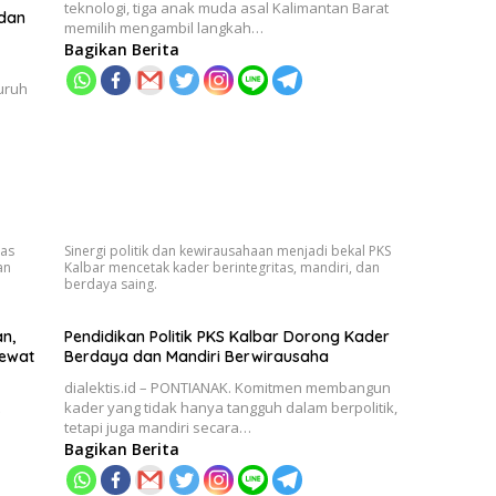
teknologi, tiga anak muda asal Kalimantan Barat
 dan
memilih mengambil langkah…
Bagikan Berita
uruh
uas
Sinergi politik dan kewirausahaan menjadi bekal PKS
an
Kalbar mencetak kader berintegritas, mandiri, dan
berdaya saing.
n,
Pendidikan Politik PKS Kalbar Dorong Kader
Lewat
Berdaya dan Mandiri Berwirausaha
dialektis.id – PONTIANAK. Komitmen membangun
kader yang tidak hanya tangguh dalam berpolitik,
tetapi juga mandiri secara…
Bagikan Berita