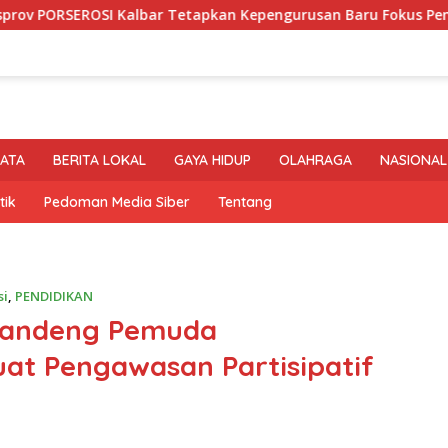
I Kalbar Tetapkan Kepengurusan Baru Fokus Pembinaan Atlet 
SATA
BERITA LOKAL
GAYA HIDUP
OLAHRAGA
NASIONAL
tik
Pedoman Media Siber
Tentang
si
,
PENDIDIKAN
Gandeng Pemuda
t Pengawasan Partisipatif