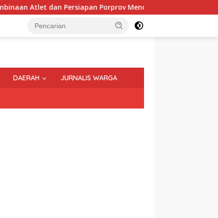
dan Persiapan Porprov Mendatang
Ketika Perempuan M
DAERAH
JURNALIS WARGA