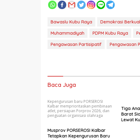
Bawaslu Kubu Raya
Demokrasi Berkual
Muhammadiyah
PDPM Kubu Raya
P
Pengawasan Partisipatif
Pengawasan P
Baca Juga
Kepengurusan baru PORSEROSI
Kalbar memprioritaskan pembinaan
Tiga An
atlet, persiapan Porprov 2026, dan
Barat Si
penguatan organisasi olahraga
Lewat Kul
Musprov PORSEROSI Kalbar
Tetapkan Kepengurusan Baru