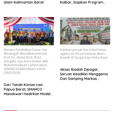
Islam Kalimantan Barat
Kalbar, Siapkan Program
Kolaboratif Berdampak
Menteri Pendidikan Dasar dan
Puluhan jemaat dan tokoh lintas
Menengah (Mendikdasmen) RI,
agama soroti penutupan akses
Prof. Dr. Abdul Mu’ti, M.Ed.
ibadah di Sungai Raya Kubu Raya
(tengah), usai meresmikan SMA
Muhammadiyah Conservation
(SMAMCO) Manokwari, Kamis
Akses Ibadah Dipagar,
(28/5/2026)
Seruan Keadilan Menggema
Dari Samping Markas
Kodam Tanjungpura
Dari Tanah Konservasi
Papua Barat, SMAMCO
Manokwari Hadirkan Model
Pendidikan Masa Depan