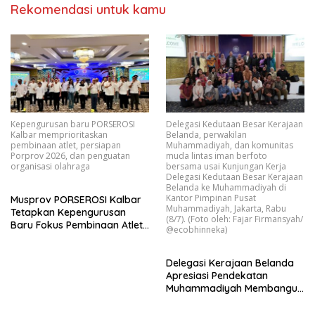
Rekomendasi untuk kamu
Kepengurusan baru PORSEROSI
Delegasi Kedutaan Besar Kerajaan
Kalbar memprioritaskan
Belanda, perwakilan
pembinaan atlet, persiapan
Muhammadiyah, dan komunitas
Porprov 2026, dan penguatan
muda lintas iman berfoto
organisasi olahraga
bersama usai Kunjungan Kerja
Delegasi Kedutaan Besar Kerajaan
Belanda ke Muhammadiyah di
Kantor Pimpinan Pusat
Musprov PORSEROSI Kalbar
Muhammadiyah, Jakarta, Rabu
Tetapkan Kepengurusan
(8/7). (Foto oleh: Fajar Firmansyah/
Baru Fokus Pembinaan Atlet
@ecobhinneka)
dan Persiapan Porprov
Mendatang
Delegasi Kerajaan Belanda
Apresiasi Pendekatan
Muhammadiyah Membangun
Perdamaian melalui Aksi
Lingkungan Lintas Iman