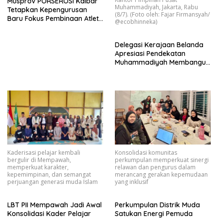
Musprov PORSEROSI Kalbar
Muhammadiyah, Jakarta, Rabu
Tetapkan Kepengurusan
(8/7). (Foto oleh: Fajar Firmansyah/
Baru Fokus Pembinaan Atlet
@ecobhinneka)
dan Persiapan Porprov
Mendatang
Delegasi Kerajaan Belanda
Apresiasi Pendekatan
Muhammadiyah Membangun
Perdamaian melalui Aksi
Lingkungan Lintas Iman
Kaderisasi pelajar kembali
Konsolidasi komunitas
bergulir di Mempawah,
perkumpulan memperkuat sinergi
memperkuat karakter,
relawan dan pengurus dalam
kepemimpinan, dan semangat
merancang gerakan kepemudaan
perjuangan generasi muda Islam
yang inklusif
LBT PII Mempawah Jadi Awal
Perkumpulan Distrik Muda
Konsolidasi Kader Pelajar
Satukan Energi Pemuda