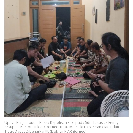
Upaya Penjemputan Paksa Kepolisan RI kepada Sdr. Tarsisius Fendy
Sesupi di Kantor Link-AR Borneo Tidak Memiliki Dasar Yang Kuat dan
Tidak Dapat Dibenarkan!!!. (Dok. Link-AR Borneo)