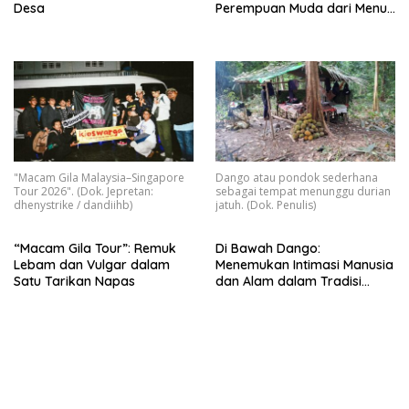
Desa
Perempuan Muda dari Menua
Sadap
"Macam Gila Malaysia–Singapore
Dango atau pondok sederhana
Tour 2026". (Dok. Jepretan:
sebagai tempat menunggu durian
dhenystrike / dandiihb)
jatuh. (Dok. Penulis)
“Macam Gila Tour”: Remuk
Di Bawah Dango:
Lebam dan Vulgar dalam
Menemukan Intimasi Manusia
Satu Tarikan Napas
dan Alam dalam Tradisi
Nyantu’ Durian