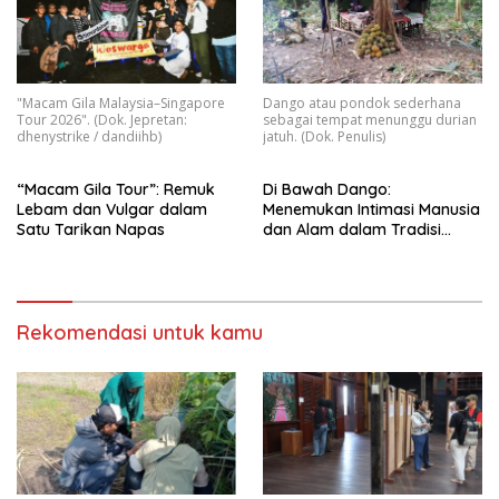
"Macam Gila Malaysia–Singapore
Dango atau pondok sederhana
Tour 2026". (Dok. Jepretan:
sebagai tempat menunggu durian
dhenystrike / dandiihb)
jatuh. (Dok. Penulis)
“Macam Gila Tour”: Remuk
Di Bawah Dango:
Lebam dan Vulgar dalam
Menemukan Intimasi Manusia
Satu Tarikan Napas
dan Alam dalam Tradisi
Nyantu’ Durian
Rekomendasi untuk kamu