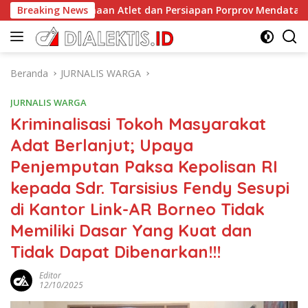
Langsung
binaan Atlet dan Persiapan Porprov Mendatang
Breaking News
Ketik
ke
konten
Beranda
JURNALIS WARGA
JURNALIS WARGA
Kriminalisasi Tokoh Masyarakat
Adat Berlanjut; Upaya
Penjemputan Paksa Kepolisan RI
kepada Sdr. Tarsisius Fendy Sesupi
di Kantor Link-AR Borneo Tidak
Memiliki Dasar Yang Kuat dan
Tidak Dapat Dibenarkan!!!
Editor
12/10/2025