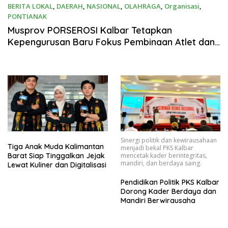
BERITA LOKAL
,
DAERAH
,
NASIONAL
,
OLAHRAGA
,
Organisasi
,
PONTIANAK
08/01/2026
Musprov PORSEROSI Kalbar Tetapkan
Kepengurusan Baru Fokus Pembinaan Atlet dan
Persiapan Porprov Mendatang
Sinergi politik dan kewirausahaan
Tiga Anak Muda Kalimantan
menjadi bekal PKS Kalbar
mencetak kader berintegritas,
Barat Siap Tinggalkan Jejak
mandiri, dan berdaya saing.
Lewat Kuliner dan Digitalisasi
Pendidikan Politik PKS Kalbar
Dorong Kader Berdaya dan
Mandiri Berwirausaha