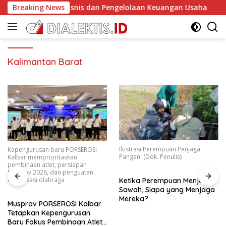
Langsung
as Model Bisnis dan Pengelolaan Keuangan Usaha
Breaking News
Mus
ke
konten
Kalimantan Barat
Ilustrasi Perempuan Penjaga
Kepengurusan baru PORSEROSI
Pangan. (Dok. Penulis)
Kalbar memprioritaskan
pembinaan atlet, persiapan
Porprov 2026, dan penguatan
organisasi olahraga
Ketika Perempuan Menjaga
Sawah, Siapa yang Menjaga
Mereka?
Musprov PORSEROSI Kalbar
Tetapkan Kepengurusan
Baru Fokus Pembinaan Atlet