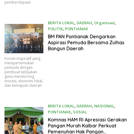
pemberdayaan
BERITA LOKAL
,
DAERAH
,
Organisasi
,
POLITIK
,
PONTIANAK
06/06/2026
BM PAN Pontianak Dengarkan
Aspirasi Pemuda Bersama Zulhas
Bangun Daerah
Forum inspiratif yang
mempertemukan
pemuda dengan
pembuat kebijakan
guna mendorong
inovasi, ekonomi lokal,
dan kemajuan daerah.
BERITA LOKAL
,
DAERAH
,
NASIONAL
,
PONTIANAK
,
SOSIAL
05/25/2026
Komnas HAM RI Apresiasi Gerakan
Pangan Murah Kalbar Perkuat
Pemenuhan Hak Pangan