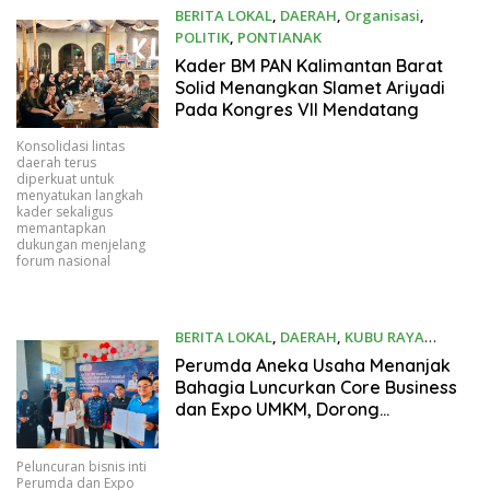
BERITA LOKAL
,
DAERAH
,
Organisasi
,
POLITIK
,
PONTIANAK
07/01/2026
Kader BM PAN Kalimantan Barat
Solid Menangkan Slamet Ariyadi
Pada Kongres VII Mendatang
Konsolidasi lintas
daerah terus
diperkuat untuk
menyatukan langkah
kader sekaligus
memantapkan
dukungan menjelang
forum nasional
BERITA LOKAL
,
DAERAH
,
KUBU RAYA
06/21/2026
Perumda Aneka Usaha Menanjak
Bahagia Luncurkan Core Business
dan Expo UMKM, Dorong
Kebangkitan Ekonomi Kubu Raya
Peluncuran bisnis inti
Perumda dan Expo