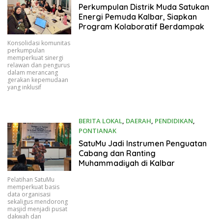
06/20/2026
Perkumpulan Distrik Muda Satukan
Energi Pemuda Kalbar, Siapkan
Program Kolaboratif Berdampak
Konsolidasi komunitas
perkumpulan
memperkuat sinergi
relawan dan pengurus
dalam merancang
gerakan kepemudaan
yang inklusif
BERITA LOKAL
,
DAERAH
,
PENDIDIKAN
,
PONTIANAK
06/08/2026
SatuMu Jadi Instrumen Penguatan
Cabang dan Ranting
Muhammadiyah di Kalbar
Pelatihan SatuMu
memperkuat basis
data organisasi
sekaligus mendorong
masjid menjadi pusat
dakwah dan