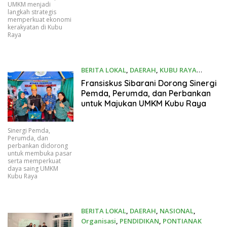
UMKM menjadi
langkah strategis
memperkuat ekonomi
kerakyatan di Kubu
Raya
BERITA LOKAL
,
DAERAH
,
KUBU RAYA
06/21/2026
Fransiskus Sibarani Dorong Sinergi
Pemda, Perumda, dan Perbankan
untuk Majukan UMKM Kubu Raya
Sinergi Pemda,
Perumda, dan
perbankan didorong
untuk membuka pasar
serta memperkuat
daya saing UMKM
Kubu Raya
BERITA LOKAL
,
DAERAH
,
NASIONAL
,
Organisasi
,
PENDIDIKAN
,
PONTIANAK