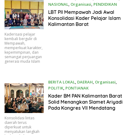
NASIONAL
,
Organisasi
,
PENDIDIKAN
07/03/2026
LBT PII Mempawah Jadi Awal
Konsolidasi Kader Pelajar Islam
Kalimantan Barat
Kaderisasi pelajar
kembali bergulir di
Mempawah,
memperkuat karakter,
kepemimpinan, dan
semangat perjuangan
generasi muda Islam
BERITA LOKAL
,
DAERAH
,
Organisasi
,
POLITIK
,
PONTIANAK
07/01/2026
Kader BM PAN Kalimantan Barat
Solid Menangkan Slamet Ariyadi
Pada Kongres VII Mendatang
Konsolidasi lintas
daerah terus
diperkuat untuk
menyatukan langkah