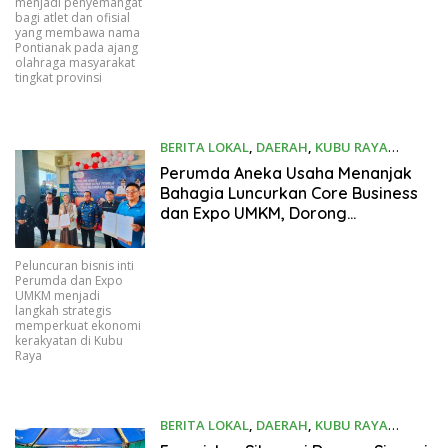
menjadi penyemangat
bagi atlet dan ofisial
yang membawa nama
Pontianak pada ajang
olahraga masyarakat
tingkat provinsi
BERITA LOKAL
,
DAERAH
,
KUBU RAYA
06/21/2026
Perumda Aneka Usaha Menanjak
Bahagia Luncurkan Core Business
dan Expo UMKM, Dorong
Kebangkitan Ekonomi Kubu Raya
Peluncuran bisnis inti
Perumda dan Expo
UMKM menjadi
langkah strategis
memperkuat ekonomi
kerakyatan di Kubu
Raya
BERITA LOKAL
,
DAERAH
,
KUBU RAYA
06/21/2026