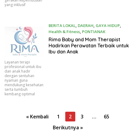
gerakan kepemudaan
yang inklusif
BERITA LOKAL
,
DAERAH
,
GAYA HIDUP
,
Health & Fitness
,
PONTIANAK
06/15/2026
Rima Baby and Mom Therapist
Hadirkan Perawatan Terbaik untuk
Ibu dan Anak
Layanan terapi
profesional untuk ibu
dan anak hadir
dengan sentuhan
nyaman guna
mendukung kesehatan
serta tumbuh
kembang optimal
Paginasi
« Kembali
1
2
3
…
65
pos
Berikutnya »