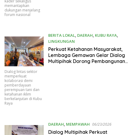
kader sekaligus
memantapkan
dukungan menjelang
forum nasional
BERITA LOKAL
,
DAERAH
,
KUBU RAYA
,
LINGKUNGAN
07/01/2026
Perkuat Ketahanan Masyarakat,
Lembaga Gemawan Gelar Dialog
Multipihak Dorong Pembangunan
Responsif Gender dan Adaptif Iklim
Dialog lintas sektor
di Kabupaten Kubu Raya
memperkuat
kolaborasi demi
pemberdayaan
perempuan tani dan
ketahanan iklim
berkelanjutan di Kubu
Raya
DAERAH
,
MEMPAWAH
06/23/2026
Dialog Multipihak Perkuat