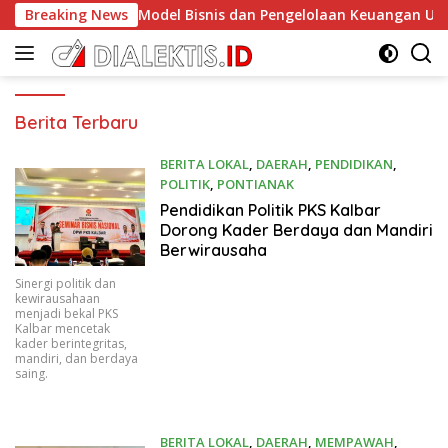
Langsung
uat Kapasitas Model Bisnis dan Pengelolaan Keuangan Usaha
Breaking News
ke
konten
DIALEKTIS.ID
Berita Terbaru
BERITA LOKAL
,
DAERAH
,
PENDIDIKAN
,
POLITIK
,
PONTIANAK
07/04/2026
Pendidikan Politik PKS Kalbar
Dorong Kader Berdaya dan Mandiri
Berwirausaha
Sinergi politik dan
kewirausahaan
menjadi bekal PKS
Kalbar mencetak
kader berintegritas,
mandiri, dan berdaya
saing.
BERITA LOKAL
,
DAERAH
,
MEMPAWAH
,