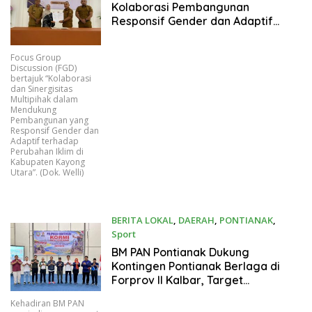
Kolaborasi Pembangunan
Responsif Gender dan Adaptif
Perubahan Iklim di Kayong Utara
Focus Group
Discussion (FGD)
bertajuk “Kolaborasi
dan Sinergisitas
Multipihak dalam
Mendukung
Pembangunan yang
Responsif Gender dan
Adaptif terhadap
Perubahan Iklim di
Kabupaten Kayong
Utara”. (Dok. Welli)
BERITA LOKAL
,
DAERAH
,
PONTIANAK
,
Sport
06/21/2026
BM PAN Pontianak Dukung
Kontingen Pontianak Berlaga di
Forprov II Kalbar, Target
Pertahankan Juara Umum
Kehadiran BM PAN