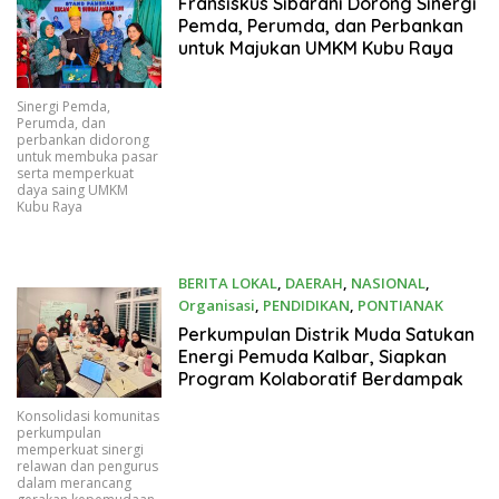
Fransiskus Sibarani Dorong Sinergi
Pemda, Perumda, dan Perbankan
untuk Majukan UMKM Kubu Raya
Sinergi Pemda,
Perumda, dan
perbankan didorong
untuk membuka pasar
serta memperkuat
daya saing UMKM
Kubu Raya
BERITA LOKAL
,
DAERAH
,
NASIONAL
,
Organisasi
,
PENDIDIKAN
,
PONTIANAK
06/20/2026
Perkumpulan Distrik Muda Satukan
Energi Pemuda Kalbar, Siapkan
Program Kolaboratif Berdampak
Konsolidasi komunitas
perkumpulan
memperkuat sinergi
relawan dan pengurus
dalam merancang